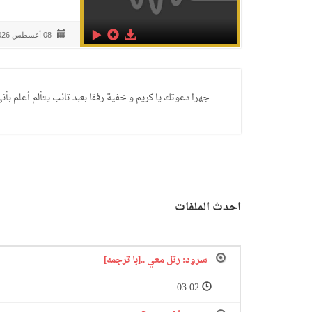
08 أغسطس 2026
جهرا دعوتك يا كريم و خفية رفقا بعبد تائب يتألم أعلم بأن
احدث الملفات
سرود: رتل معي ..[با ترجمه]
03:02