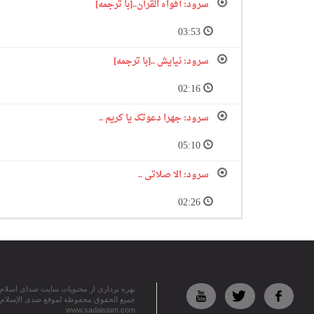
سرود: أفواه القرآن..[با ترجمه]
03:53
سرود: نیایش ..[با ترجمه]
02:16
سرود: جهرا دعوتک یا کریم ..
05:10
سرود: الا صلاتی ..
02:26
بهره برداری از محتویات سایت صدای اسلام در
جميع الحقوق محفوظة لموقع صدى الإسلام
www.sadaislam.com