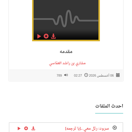
مقدمه
مشاري بن راشد العفاسي
06 أغسطس 2026
02:27
789
احدث الملفات
سرود: رتل معي ..[با ترجمه]