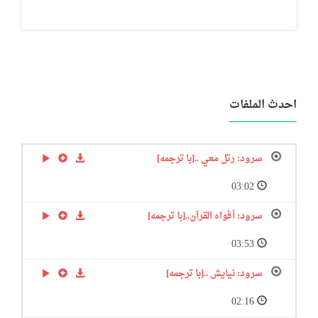
احدث الملفات
سرود: رتل معي ..[با ترجمه]
03:02
سرود: أفواه القرآن..[با ترجمه]
03:53
سرود: نیایش ..[با ترجمه]
02:16