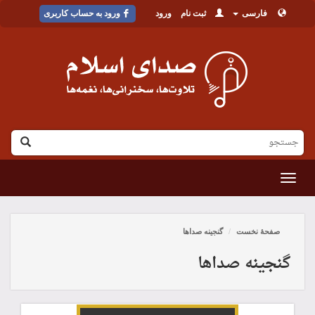
فارسی
ثبت نام
ورود
ورود به حساب کاربری
القائمة
صفحۀ نخست
گنجینه صداها
گنجینه صداها