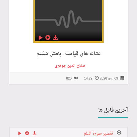
نشانه های قیامت - بخش هشتم
صلاح الدین جوهری
09 اوت 2026
14:29
820
آخرین فایل ها
تفسير سورة القلم