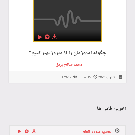
چگونه امروزمان را از دیروز بهتر کنیم؟
محمد صالح پردل
06 اوت 2026
57:15
17975
آخرین فایل ها
تفسير سورة القلم