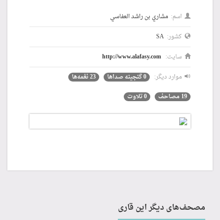
اسم:
مشاري بن راشد العفاسي
کشور:
SA
سایت:
http://www.alafasy.com
موارد دیگر:
0 گنجینه صداها
23 نغمه‌ها
19 مصاحف
0 تلاوت
مصحف‌های دیگر این قاری