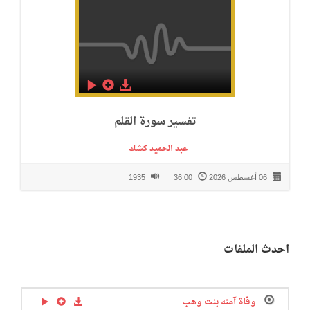
تفسير سورة القلم
عبد الحميد كشك
06 أغسطس 2026
36:00
1935
احدث الملفات
وفاة آمنه بنت وهب