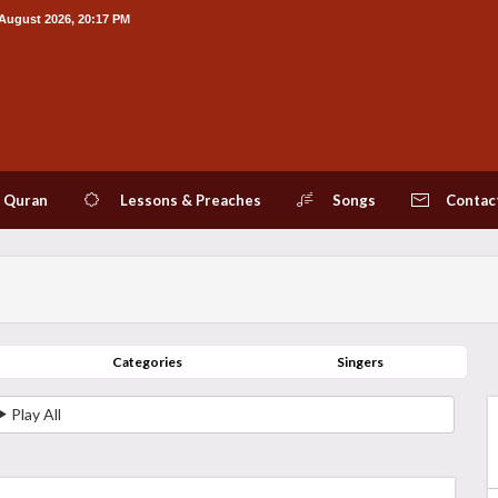
 August 2026, 20:17 PM
Quran
Lessons & Preaches
Songs
Contac
Categories
Singers
Play All