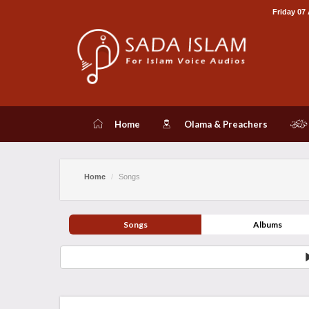
Friday 07
Home
Olama & Preachers
Home
Songs
Songs
Albums